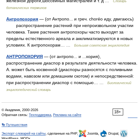
железной дороги,шоссейных магистралей и т. д …
Словарь
ботанических терминов
Антропохория
— (от Антропо... и греч. choréo иду, двигаюсь)
распространение растений при непроизвольном участии
человека. Такие растения антропохоры часто выходят за
пределы естественного ареала и акклиматизируются в новых
условиях. К антропохорам… …
Большая советская энциклопедия
АНТРОПОХОРИЯ
— (от антропо... и ...хория),
распространение диаспор в результате деятельности человека.
А. может быть косвенной (диаспоры разносятся с поливными
водами, навозом или домашним скотом) и непосредственной:
при распространении диаспор с помощью… …
Биологический
энциклопедический словарь
© Академик, 2000-2026
18+
Обратная связь:
Техподдержка
,
Реклама на сайте
👣 Путешествия
Экспорт словарей на сайты
, сделанные на PHP,
Joomla,
Drupal,
WordPress, MODx.