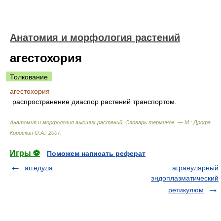
Анатомия и морфология растений
агестохория
Толкование
агестохория
распространение диаспор растений транспортом.
Анатомия и морфология высших растений. Словарь терминов. — М.: Дрофа
.
Коровкин О.А.
.
2007
.
Игры ⚽
Поможем написать реферат
аггедула
агранулярный
эндоплазматический
ретикулюм